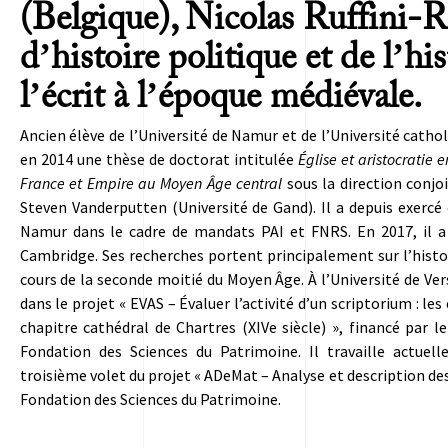
(Belgique), Nicolas Ruffini-Ro
d’histoire politique et de l’hi
l’écrit à l’époque médiévale.
Ancien élève de l’Université de Namur et de l’Université catho
en 2014 une thèse de doctorat intitulée
Église et aristocratie e
France et Empire au Moyen Âge central
sous la direction conj
Steven Vanderputten (Université de Gand). Il a depuis exercé
Namur dans le cadre de mandats PAI et FNRS. En 2017, il a e
Cambridge. Ses recherches portent principalement sur l’histoire
cours de la seconde moitié du Moyen Âge. À l’Université de Vers
dans le projet « EVAS – Évaluer l’activité d’un scriptorium : le
chapitre cathédral de Chartres (XIVe siècle) », financé par 
Fondation des Sciences du Patrimoine. Il travaille actu
troisième volet du projet « ADeMat – Analyse et description de
Fondation des Sciences du Patrimoine.