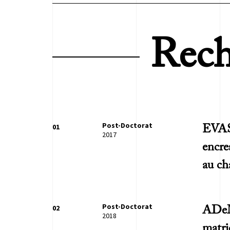
Rech
Post-Doctorat
01
EVAS 
2017
encre
au ch
Post-Doctorat
02
ADeMa
2018
matri