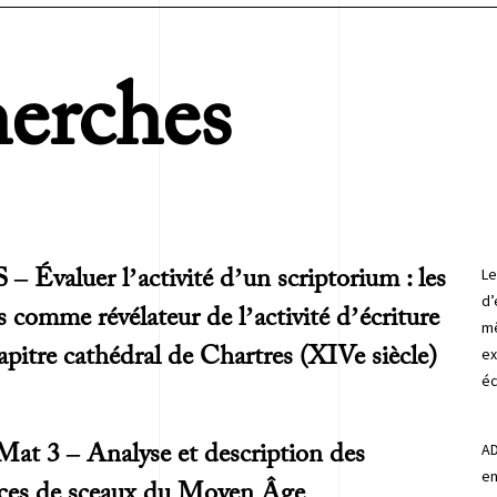
erches
Le
– Évaluer l’activité d’un scriptorium : les
d’
s comme révélateur de l’activité d’écriture
mê
apitre cathédral de Chartres (XIVe siècle)
ex
éc
AD
t 3 – Analyse et description des
en
ces de sceaux du Moyen Âge