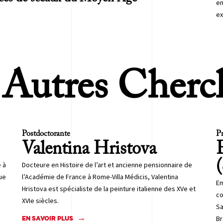
en
ex
Autres Cherc
Postdoctorante
Pr
Valentina
Hristova
 à
Docteure en Histoire de l’art et ancienne pensionnaire de
que
l’Académie de France à Rome-Villa Médicis, Valentina
Em
Hristova est spécialiste de la peinture italienne des XVe et
co
XVIe siècles.
Sa
Br
EN SAVOIR PLUS