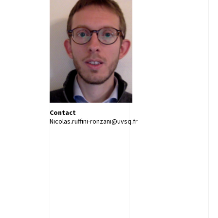
Contact
Nicolas.ruffini-ronzani@uvsq.fr