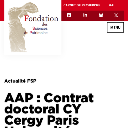
CARNET DE RECHERCHE
HAL
MENU
QUI SOMMES-NOUS
GOUVERNANCE
INTERNATIONAL
Actualité FSP
ASSOCIATION DES JEUNES CHERCHEURS EN SCIENCES DU PATRIMOINE – AFJ2CSP
AAP : Contrat
EQUIPEX PATRIMEX
EQUIPEX + ESPADON
doctoral CY
MÉCÉNAT
Cergy Paris