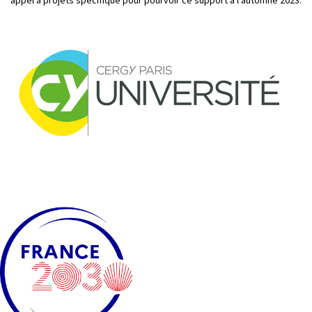
appel à projets spécifique pour pourvoir ce support à l’automne 2023.