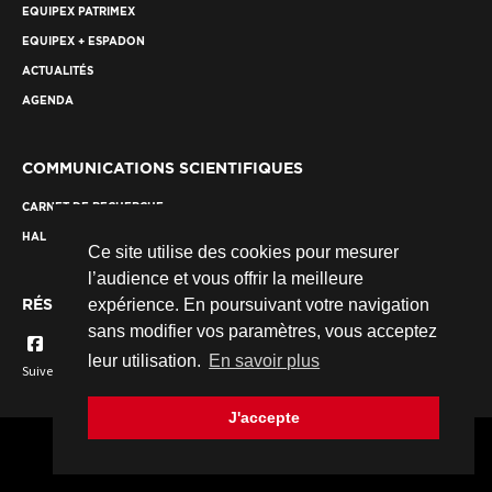
EQUIPEX PATRIMEX
EQUIPEX + ESPADON
ACTUALITÉS
AGENDA
COMMUNICATIONS SCIENTIFIQUES
CARNET DE RECHERCHE
HAL
Ce site utilise des cookies pour mesurer
l’audience et vous offrir la meilleure
RÉSEAUX SOCIAUX
expérience. En poursuivant votre navigation
sans modifier vos paramètres, vous acceptez
leur utilisation.
En savoir plus
Suivez nous...
J'accepte
© 2026 Fondation des Sciences du Patrimoine. Tous droits réservés.
Crédits
Mentions légales
Plan du site