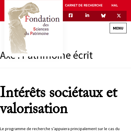
CARNET DE RECHERCHE
HAL
MENU
Axe :
Patrimoine écrit
QUI SOMMES-NOUS
GOUVERNANCE
INTERNATIONAL
ASSOCIATION DES JEUNES CHERCHEURS EN SCIENCES DU PATRIMOINE – AFJ2CSP
Intérêts sociétaux et
EQUIPEX PATRIMEX
valorisation
EQUIPEX + ESPADON
MÉCÉNAT
Le programme de recherche s’appuiera principalement sur le cas du