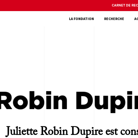
CARNET DE RE
LA FONDATION
RECHERCHE
A
 Robin Dupi
Juliette Robin Dupire est cons