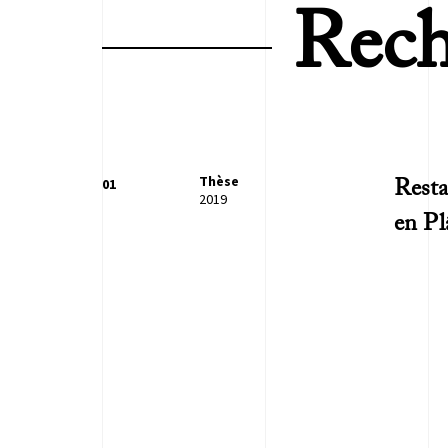
Rech
Thèse
01
Resta
2019
en P