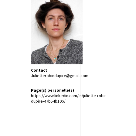
Contact
Julietterobindupire@gmail.com
Page(s) personelle(s)
https://www.linkedin.com/in/juliette-robin-
dupire-47b54b10b/