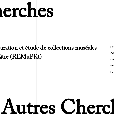
erches
Le
uration et étude de collections muséales
co
lâtre (REMuPlât)
de
no
re
Autres Cherc