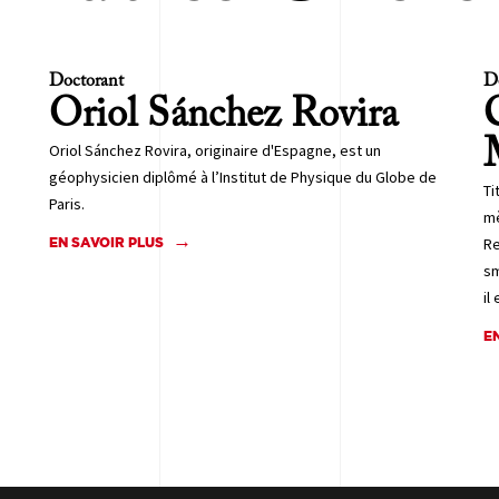
Doctorant
D
Oriol
Sánchez Rovira
Oriol Sánchez Rovira, originaire d'Espagne, est un
géophysicien diplômé à l’Institut de Physique du Globe de
Ti
Paris.
mè
Re
EN SAVOIR PLUS
sm
il
E