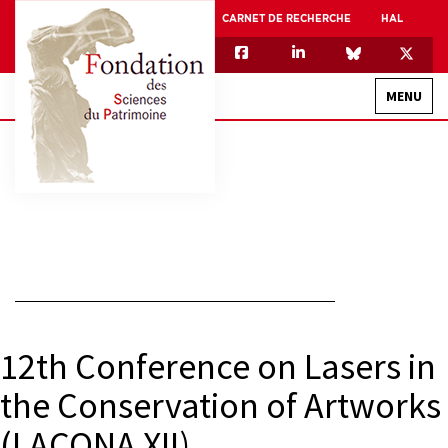
CARNET DE RECHERCHE
HAL
MENU
QUI SOMMES-NOUS
GOUVERNANCE
INTERNATIONAL
ASSOCIATION DES JEUNES CHERCHEURS EN SCIENCES DU PATRIMOINE – AFJ2CSP
EQUIPEX PATRIMEX
12th Conference on Lasers in
EQUIPEX + ESPADON
the Conservation of Artworks
MÉCÉNAT
(LACONA XII)