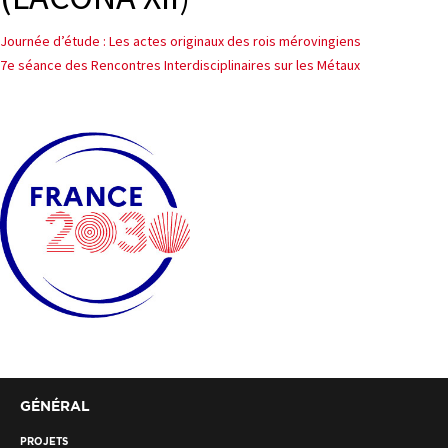
Navigation
PROJETS
Journée d’étude : Les actes originaux des rois mérovingiens
7e séance des Rencontres Interdisciplinaires sur les Métaux
de
CHERCHEURS
l’article
APPELS À PROJETS
ACTUALITÉS
AGENDA
GÉNÉRAL
PROJETS