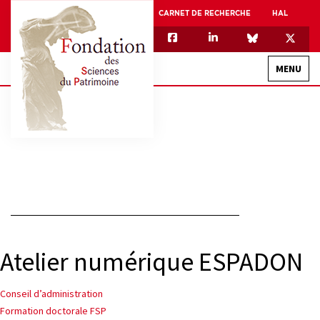
CARNET DE RECHERCHE
HAL
MENU
QUI SOMMES-NOUS
GOUVERNANCE
INTERNATIONAL
ASSOCIATION DES JEUNES CHERCHEURS EN SCIENCES DU PATRIMOINE – AFJ2CSP
EQUIPEX PATRIMEX
Atelier numérique ESPADON
EQUIPEX + ESPADON
MÉCÉNAT
Navigation
Conseil d’administration
Formation doctorale FSP
de