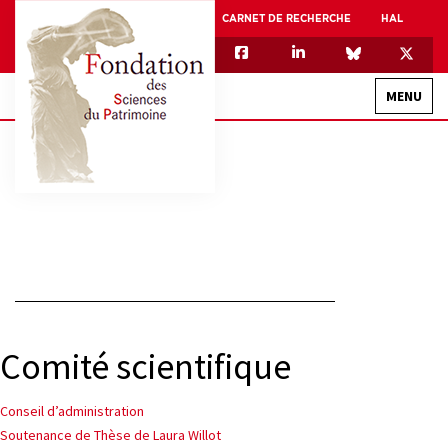
CARNET DE RECHERCHE
HAL
MENU
QUI SOMMES-NOUS
GOUVERNANCE
INTERNATIONAL
ASSOCIATION DES JEUNES CHERCHEURS EN SCIENCES DU PATRIMOINE – AFJ2CSP
EQUIPEX PATRIMEX
Comité scientifique
EQUIPEX + ESPADON
MÉCÉNAT
Navigation
Conseil d’administration
Soutenance de Thèse de Laura Willot
de