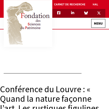
CARNET DE RECHERCHE
HAL
MENU
QUI SOMMES-NOUS
GOUVERNANCE
INTERNATIONAL
ASSOCIATION DES JEUNES CHERCHEURS EN SCIENCES DU PATRIMOINE – AFJ2CSP
EQUIPEX PATRIMEX
Conférence du Louvre : «
EQUIPEX + ESPADON
Quand la nature façonne
MÉCÉNAT
l’art. Les rustiques figulines