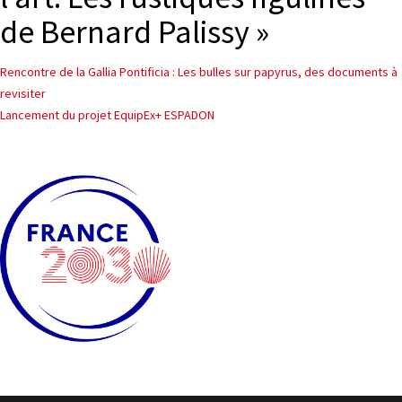
de Bernard Palissy »
PROJETS
CHERCHEURS
Navigation
Rencontre de la Gallia Pontificia : Les bulles sur papyrus, des documents à
revisiter
APPELS À PROJETS
de
Lancement du projet EquipEx+ ESPADON
l’article
ACTUALITÉS
AGENDA