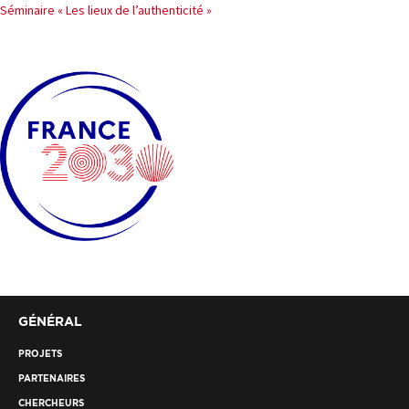
Séminaire « Les lieux de l’authenticité »
l’article
PROJETS
CHERCHEURS
APPELS À PROJETS
ACTUALITÉS
AGENDA
GÉNÉRAL
PROJETS
PARTENAIRES
CHERCHEURS