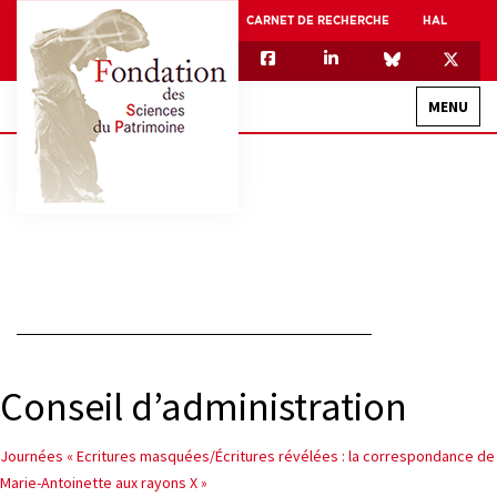
CARNET DE RECHERCHE
HAL
MENU
QUI SOMMES-NOUS
GOUVERNANCE
INTERNATIONAL
ASSOCIATION DES JEUNES CHERCHEURS EN SCIENCES DU PATRIMOINE – AFJ2CSP
EQUIPEX PATRIMEX
Conseil d’administration
EQUIPEX + ESPADON
MÉCÉNAT
Navigation
Journées « Ecritures masquées/Écritures révélées : la correspondance de
Marie-Antoinette aux rayons X »
de