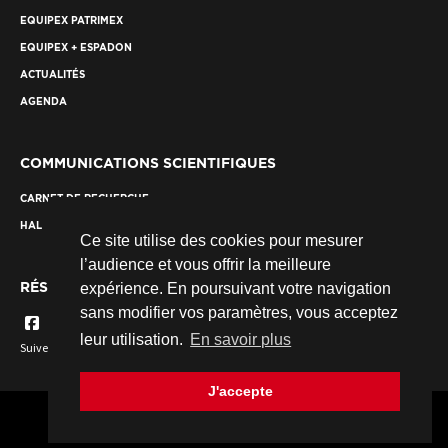
EQUIPEX PATRIMEX
EQUIPEX + ESPADON
ACTUALITÉS
AGENDA
COMMUNICATIONS SCIENTIFIQUES
CARNET DE RECHERCHE
HAL
Ce site utilise des cookies pour mesurer
l’audience et vous offrir la meilleure
RÉSEAUX SOCIAUX
expérience. En poursuivant votre navigation
sans modifier vos paramètres, vous acceptez
leur utilisation.
En savoir plus
Suivez nous...
J'accepte
© 2026 Fondation des Sciences du Patrimoine. Tous droits réservés.
Crédits
Mentions légales
Plan du site