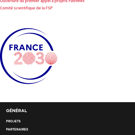
Navigation
Ouverture du premier appel à projets Patrimex
Comité scientifique de la FSP
de
PROJETS
l’article
CHERCHEURS
APPELS À PROJETS
ACTUALITÉS
AGENDA
GÉNÉRAL
PROJETS
PARTENAIRES