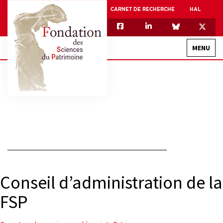
CARNET DE RECHERCHE
HAL
MENU
QUI SOMMES-NOUS
GOUVERNANCE
INTERNATIONAL
ASSOCIATION DES JEUNES CHERCHEURS EN SCIENCES DU PATRIMOINE – AFJ2CSP
EQUIPEX PATRIMEX
Conseil d’administration de la
EQUIPEX + ESPADON
FSP
MÉCÉNAT