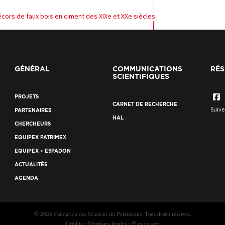
écors de faux bois en ciment des XIXe et XXe siècles
GÉNÉRAL
COMMUNICATIONS
RÉS
SCIENTIFIQUES
PROJETS
CARNET DE RECHERCHE
Suive
PARTENAIRES
HAL
CHERCHEURS
EQUIPEX PATRIMEX
EQUIPEX + ESPADON
ACTUALITÉS
AGENDA
© 2026 Fondation des Sciences du Patrimoine. Tous droits réservés.
Crédits
Mentions légales
Plan du site