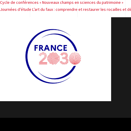
Navigation
Cycle de conférences « Nouveaux champs en sciences du patrimoine »
Journées d’étude L’art du faux : comprendre et restaurer les rocailles et d
de
l’article