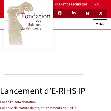
CARNET DE RECHERCHE
HAL
MENU
QUI SOMMES-NOUS
GOUVERNANCE
INTERNATIONAL
ASSOCIATION DES JEUNES CHERCHEURS EN SCIENCES DU PATRIMOINE – AFJ2CSP
EQUIPEX PATRIMEX
Lancement d’E-RIHS IP
EQUIPEX + ESPADON
MÉCÉNAT
Navigation
Conseil d’administration
Colloque de clôture du projet Testaments de Poilus
de