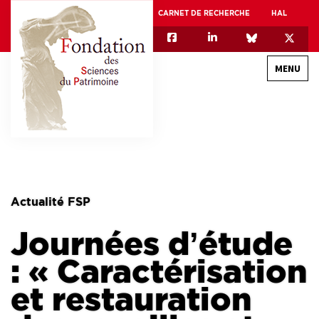
CARNET DE RECHERCHE
HAL
MENU
QUI SOMMES-NOUS
GOUVERNANCE
INTERNATIONAL
Actualité FSP
ASSOCIATION DES JEUNES CHERCHEURS EN SCIENCES DU PATRIMOINE – AFJ2CSP
Journées d’étude
EQUIPEX PATRIMEX
EQUIPEX + ESPADON
: « Caractérisation
MÉCÉNAT
et restauration