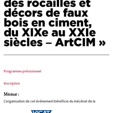
des rocailles et
décors de faux
PROJETS
CHERCHEURS
bois en ciment,
APPELS À PROJETS
du XIXe au XXIe
siècles – ArtCIM »
ACTUALITÉS
AGENDA
Programme prévisionnel
Inscription
Mécénat :
L'organisation de cet événement bénéficie du mécénat de la