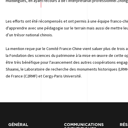
multilingues, en ayant recours à de l’interprétariat professionnel Zhong
Les efforts ont été récompensés et ont permis à une équipe franco-chinoi
d'apprendre avec une pédagogie sur le terrain mais aussi de mettre l
d’un trésor national chinois.
La mention reçue par le Comité France-Chine vient saluer plus de trois a
la Fondation des sciences du patrimoine à la mise en œuvre de cette o
être très bénéfique pour l'avancement des autres coopérations engagée
Shaanxi, le Laboratoire de recherche des monuments historiques (LRMH
de France (C2RMF) et Cergy-Paris Université.
GÉNÉRAL
COMMUNICATIONS
RÉS