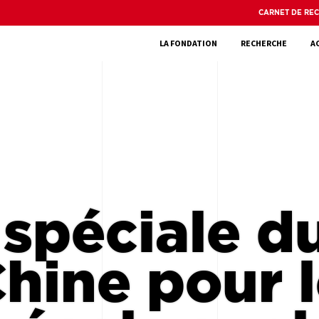
CARNET DE RE
LA FONDATION
RECHERCHE
A
spéciale d
hine pour 