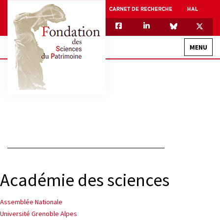
CARNET DE RECHERCHE
HAL
MENU
QUI SOMMES-NOUS
GOUVERNANCE
INTERNATIONAL
ASSOCIATION DES JEUNES CHERCHEURS EN SCIENCES DU PATRIMOINE – AFJ2CSP
EQUIPEX PATRIMEX
Académie des sciences
EQUIPEX + ESPADON
MÉCÉNAT
Navigation
Assemblée Nationale
Université Grenoble Alpes
de