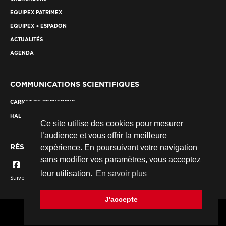
EQUIPEX PATRIMEX
EQUIPEX + ESPADON
ACTUALITÉS
AGENDA
COMMUNICATIONS SCIENTIFIQUES
CARNET DE RECHERCHE
HAL
Ce site utilise des cookies pour mesurer
l’audience et vous offrir la meilleure
RÉSEAUX SOCIAUX
expérience. En poursuivant votre navigation
sans modifier vos paramètres, vous acceptez
leur utilisation.
En savoir plus
Suivez nous...
J'accepte
© 2026 Fondation des Sciences du Patrimoine. Tous droits réservés.
Crédits
Mentions légales
Plan du site