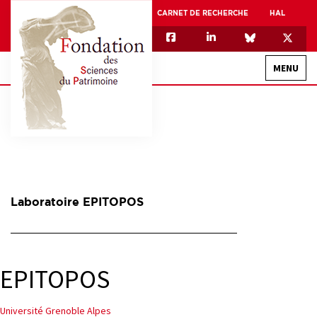
CARNET DE RECHERCHE
HAL
MENU
QUI SOMMES-NOUS
GOUVERNANCE
INTERNATIONAL
Laboratoire EPITOPOS
ASSOCIATION DES JEUNES CHERCHEURS EN SCIENCES DU PATRIMOINE – AFJ2CSP
EQUIPEX PATRIMEX
EQUIPEX + ESPADON
EPITOPOS
MÉCÉNAT
Navigation
Université Grenoble Alpes