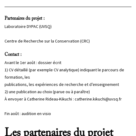
PROJETS
Partenaires du projet :
CHERCHEURS
Laboratoire DYPAC (UVSQ)
APPELS À PROJETS
Centre de Recherche sur la Conservation (CRC)
Contact :
ACTUALITÉS
Avant le 1er août : dossier écrit
AGENDA
1) CV détaillé (par exemple CV analytique) indiquant le parcours de
formation, les
publications, les expériences de recherche et d’enseignement
2) une publication au choix (parue ou à paraître)
À envoyer à Catherine Rideau-Kikuchi : catherine.kikuchi@uvsq.fr
Fin août : audition en visio
Les partenaires du projet