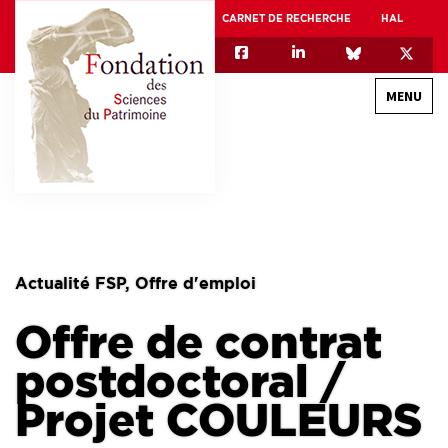
CARNET DE RECHERCHE
HAL
MENU
QUI SOMMES-NOUS
GOUVERNANCE
INTERNATIONAL
Actualité FSP, Offre d'emploi
ASSOCIATION DES JEUNES CHERCHEURS EN SCIENCES DU PATRIMOINE – AFJ2CSP
Offre de contrat
EQUIPEX PATRIMEX
EQUIPEX + ESPADON
postdoctoral /
MÉCÉNAT
Projet COULEURS