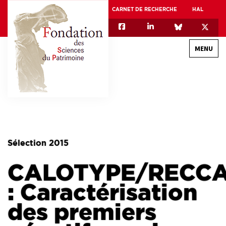
CARNET DE RECHERCHE
HAL
MENU
QUI SOMMES-NOUS
GOUVERNANCE
INTERNATIONAL
Sélection 2015
ASSOCIATION DES JEUNES CHERCHEURS EN SCIENCES DU PATRIMOINE – AFJ2CSP
CALOTYPE/RECC
EQUIPEX PATRIMEX
EQUIPEX + ESPADON
: Caractérisation
MÉCÉNAT
des premiers