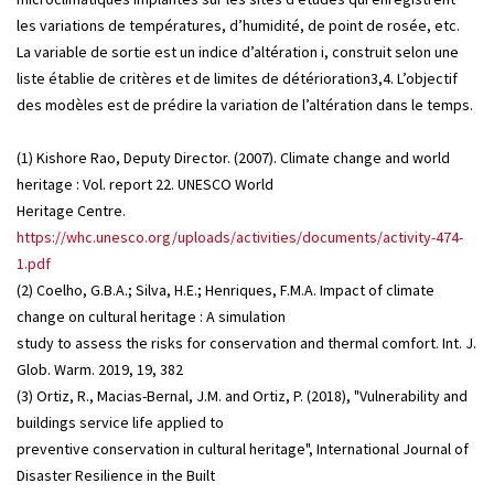
les variations de températures, d’humidité, de point de rosée, etc.
La variable de sortie est un indice d’altération i, construit selon une
liste établie de critères et de limites de détérioration3,4. L’objectif
des modèles est de prédire la variation de l’altération dans le temps.
(1) Kishore Rao, Deputy Director. (2007). Climate change and world
heritage : Vol. report 22. UNESCO World
Heritage Centre.
https://whc.unesco.org/uploads/activities/documents/activity-474-
1.pdf
(2) Coelho, G.B.A.; Silva, H.E.; Henriques, F.M.A. Impact of climate
change on cultural heritage : A simulation
study to assess the risks for conservation and thermal comfort. Int. J.
Glob. Warm. 2019, 19, 382
(3) Ortiz, R., Macias-Bernal, J.M. and Ortiz, P. (2018), "Vulnerability and
buildings service life applied to
preventive conservation in cultural heritage", International Journal of
Disaster Resilience in the Built