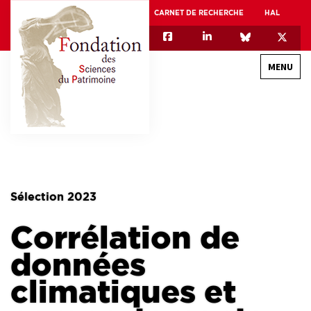
CARNET DE RECHERCHE
HAL
MENU
QUI SOMMES-NOUS
GOUVERNANCE
INTERNATIONAL
Sélection 2023
ASSOCIATION DES JEUNES CHERCHEURS EN SCIENCES DU PATRIMOINE – AFJ2CSP
Corrélation de
EQUIPEX PATRIMEX
EQUIPEX + ESPADON
données
MÉCÉNAT
climatiques et