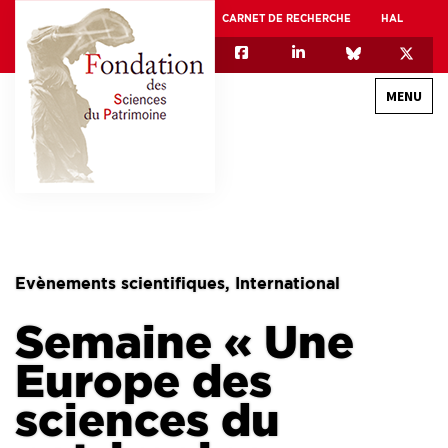
CARNET DE RECHERCHE
HAL
MENU
QUI SOMMES-NOUS
GOUVERNANCE
INTERNATIONAL
Evènements scientifiques, International
ASSOCIATION DES JEUNES CHERCHEURS EN SCIENCES DU PATRIMOINE – AFJ2CSP
Semaine « Une
EQUIPEX PATRIMEX
EQUIPEX + ESPADON
Europe des
MÉCÉNAT
sciences du