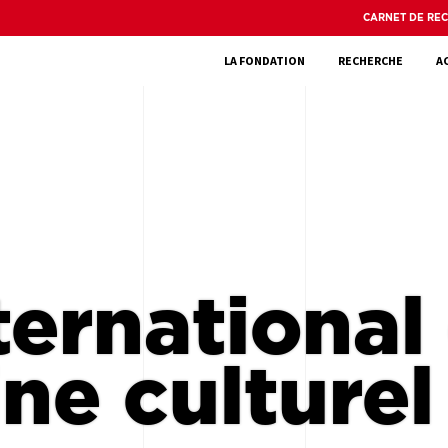
CARNET DE RE
LA FONDATION
RECHERCHE
A
ternational
ne culturel