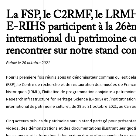
La FSP, le C2RMF, le LRMH, 
E-RIHS participent à la 26èm
international du patrimoine c
rencontrer sur notre stand c
Publié le 20 octobre 2021 -
Pour la première fois réunis sous un dénominateur commun qui est celu
(FSP), le Centre de recherche et de restauration des musées de Franc
historiques (LRMH), l’Initiative de programmation conjointe « patrimoine
Research Infrastructure for Heritage Science (E-RIHS) et l’Institut natio
international du patrimoine culturel, du 28 au 31 octobre 2021, au Carro
Cinq acteurs publics du patrimoine sur un stand partagé pour présenter
vidéos, des démonstrations et des documentations illustrant leur quo
les sciences et la formation à destination des professionnels du patrim