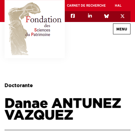
CARNET DE RECHERCHE
HAL
MENU
QUI SOMMES-NOUS
GOUVERNANCE
INTERNATIONAL
Doctorante
ASSOCIATION DES JEUNES CHERCHEURS EN SCIENCES DU PATRIMOINE – AFJ2CSP
Danae ANTUNEZ
EQUIPEX PATRIMEX
EQUIPEX + ESPADON
VAZQUEZ
MÉCÉNAT