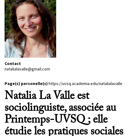
PROJETS
CHERCHEURS
APPELS À PROJETS
ACTUALITÉS
Contact
AGENDA
natalialavalle@gmail.com
Page(s) personelle(s)
https://uvsq.academia.edu/natalialavalle
Natalia La Valle est
sociolinguiste, associée au
Printemps-UVSQ ; elle
étudie les pratiques sociales