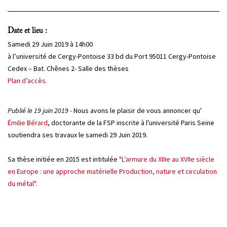
PROJETS
Date et lieu :
CHERCHEURS
Samedi 29 Juin 2019 à 14h00
APPELS À PROJETS
à l’université de Cergy-Pontoise 33 bd du Port 95011 Cergy-Pontoise
Cedex – Bat. Chênes 2- Salle des thèses
Plan d’accès.
ACTUALITÉS
Publié le 19 juin 2019 -
Nous avons le plaisir de vous annoncer qu'
AGENDA
Émilie Bérard
, doctorante de la FSP inscrite à l'université Paris Seine
soutiendra ses travaux le samedi 29 Juin 2019.
Sa thèse initiée en 2015 est intitulée
"L’armure du XIIIe au XVIIe siècle
en Europe : une approche matérielle Production, nature et circulation
du métal"
.