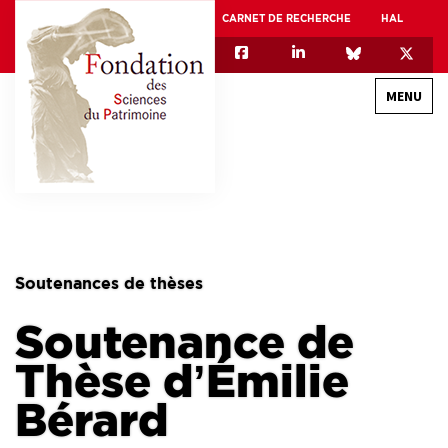
CARNET DE RECHERCHE
HAL
MENU
QUI SOMMES-NOUS
GOUVERNANCE
INTERNATIONAL
Soutenances de thèses
ASSOCIATION DES JEUNES CHERCHEURS EN SCIENCES DU PATRIMOINE – AFJ2CSP
Soutenance de
EQUIPEX PATRIMEX
EQUIPEX + ESPADON
Thèse d’Émilie
MÉCÉNAT
Bérard