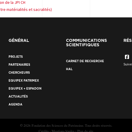
on de la JPI CH
re matérialités et sacralités)
GÉNÉRAL
COMMUNICATIONS
RÉS
SCIENTIFIQUES
PROJETS
CARNET DE RECHERCHE
Suive
PARTENAIRES
HAL
CHERCHEURS
EQUIPEX PATRIMEX
EQUIPEX + ESPADON
ACTUALITÉS
AGENDA
© 2026 Fondation des Sciences du Patrimoine. Tous droits réservés.
Crédits
Mentions légales
Plan du site