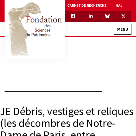
CARNET DE RECHERCHE
HAL
MENU
QUI SOMMES-NOUS
GOUVERNANCE
INTERNATIONAL
ASSOCIATION DES JEUNES CHERCHEURS EN SCIENCES DU PATRIMOINE – AFJ2CSP
EQUIPEX PATRIMEX
JE Débris, vestiges et reliques
EQUIPEX + ESPADON
(les décombres de Notre-
MÉCÉNAT
Dame de Paris, entre