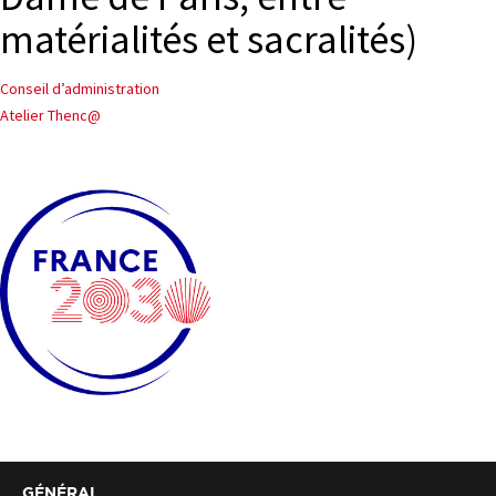
matérialités et sacralités)
PROJETS
CHERCHEURS
Navigation
Conseil d’administration
Atelier Thenc@
APPELS À PROJETS
de
l’article
ACTUALITÉS
AGENDA
GÉNÉRAL