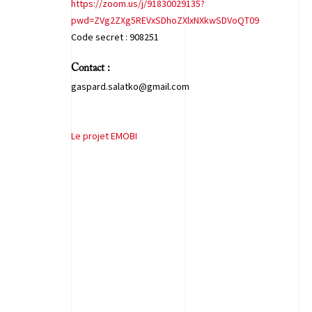
https://zoom.us/j/91830029135?
pwd=ZVg2ZXg5REVxSDhoZXlxNXkwSDVoQT09
Code secret : 908251
Contact :
gaspard.salatko@gmail.com
Le projet EMOBI