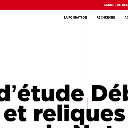
CARNET DE RE
LA FONDATION
RECHERCHE
A
d’étude Déb
et reliques