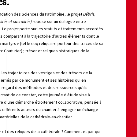
es.
ndation des Sciences du Patrimoine, le projet
Débris,
ités et sacralités)
repose sur un dialogue entre
s. Le projet porte sur les statuts et traitements accordés
es comparant à la trajectoire d’autres éléments dont le
« martyrs » (tel le coq reliquaire porteur des traces de sa
rc Couturier) ; trésor et reliques historiques de la
les trajectoires des vestiges et des trésors de la
cernés par ce monument et ses histoires qui en
 au regard des méthodes et des ressources qu’ils
artant de ce constat, cette journée d’étude vise à
mière d’une démarche étroitement collaborative, pensée à
les différents acteurs du chantier à engager un échange
 matérielles de la cathédrale-en-chantier.
r et des reliques de la cathédrale ? Comment et par qui