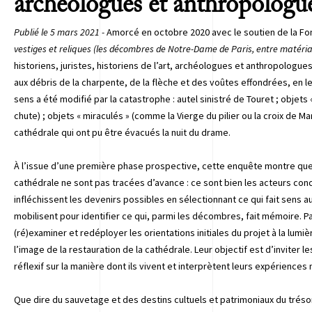
archéologues et anthropologu
Publié le 5 mars 2021 -
Amorcé en octobre 2020 avec le soutien de la Fo
vestiges et reliques (les décombres de Notre-Dame de Paris, entre matérial
historiens, juristes, historiens de l’art, archéologues et anthropologue
aux débris de la charpente, de la flèche et des voûtes effondrées, en l
sens a été modifié par la catastrophe : autel sinistré de Touret ; objets 
chute) ; objets « miraculés » (comme la Vierge du pilier ou la croix de Ma
cathédrale qui ont pu être évacués la nuit du drame.
À l’issue d’une première phase prospective, cette enquête montre que 
cathédrale ne sont pas tracées d’avance : ce sont bien les acteurs con
infléchissent les devenirs possibles en sélectionnant ce qui fait sens
mobilisent pour identifier ce qui, parmi les décombres, fait mémoire. P
(ré)examiner et redéployer les orientations initiales du projet à la lu
l’image de la restauration de la cathédrale. Leur objectif est d’inviter 
réflexif sur la manière dont ils vivent et interprètent leurs expériences
Que dire du sauvetage et des destins cultuels et patrimoniaux du tréso