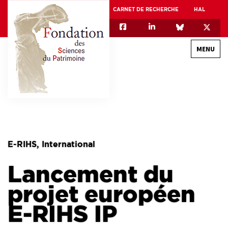
CARNET DE RECHERCHE
HAL
MENU
QUI SOMMES-NOUS
GOUVERNANCE
INTERNATIONAL
E-RIHS, International
ASSOCIATION DES JEUNES CHERCHEURS EN SCIENCES DU PATRIMOINE – AFJ2CSP
Lancement du
EQUIPEX PATRIMEX
EQUIPEX + ESPADON
projet européen
MÉCÉNAT
E-RIHS IP