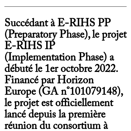
PROJETS
CHERCHEURS
Succédant à E-RIHS PP
APPELS À PROJETS
(Preparatory Phase), le projet
E-RIHS IP
ACTUALITÉS
(Implementation Phase) a
AGENDA
débuté le 1er octobre 2022.
Financé par Horizon
Europe (GA n°101079148),
le projet est officiellement
lancé depuis la première
réunion du consortium à