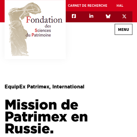
CARNET DE RECHERCHE
HAL
MENU
QUI SOMMES-NOUS
GOUVERNANCE
INTERNATIONAL
EquipEx Patrimex, International
ASSOCIATION DES JEUNES CHERCHEURS EN SCIENCES DU PATRIMOINE – AFJ2CSP
Mission de
EQUIPEX PATRIMEX
EQUIPEX + ESPADON
Patrimex en
MÉCÉNAT
Russie.