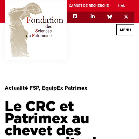
CARNET DE RECHERCHE
HAL
MENU
QUI SOMMES-NOUS
GOUVERNANCE
INTERNATIONAL
Actualité FSP, EquipEx Patrimex
ASSOCIATION DES JEUNES CHERCHEURS EN SCIENCES DU PATRIMOINE – AFJ2CSP
Le CRC et
EQUIPEX PATRIMEX
EQUIPEX + ESPADON
Patrimex au
MÉCÉNAT
chevet des