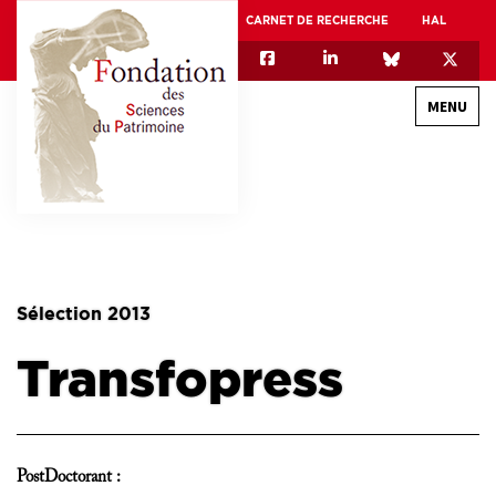
CARNET DE RECHERCHE
HAL
MENU
QUI SOMMES-NOUS
GOUVERNANCE
INTERNATIONAL
Sélection 2013
ASSOCIATION DES JEUNES CHERCHEURS EN SCIENCES DU PATRIMOINE – AFJ2CSP
Transfopress
EQUIPEX PATRIMEX
EQUIPEX + ESPADON
MÉCÉNAT
PostDoctorant :