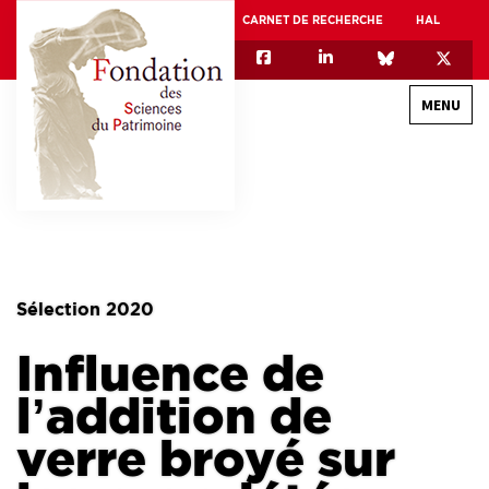
CARNET DE RECHERCHE
HAL
MENU
QUI SOMMES-NOUS
GOUVERNANCE
INTERNATIONAL
Sélection 2020
ASSOCIATION DES JEUNES CHERCHEURS EN SCIENCES DU PATRIMOINE – AFJ2CSP
Influence de
EQUIPEX PATRIMEX
EQUIPEX + ESPADON
l’addition de
MÉCÉNAT
verre broyé sur