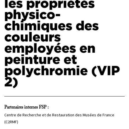
les propriétés
physico-
PROJETS
CHERCHEURS
chimiques des
APPELS À PROJETS
couleurs
employées en
peinture et
ACTUALITÉS
AGENDA
polychromie (VIP
2)
Partenaires internes FSP :
Centre de Recherche et de Restauration des Musées de France
(C2RMF)