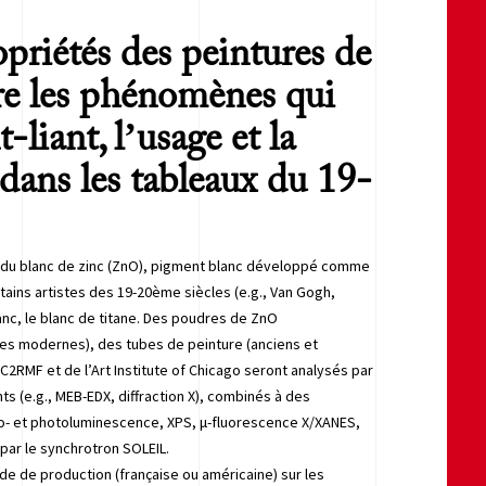
opriétés des peintures de
re les phénomènes qui
-liant, l’usage et la
dans les tableaux du 19-
 du blanc de zinc (ZnO), pigment blanc développé comme
ertains artistes des 19-20ème siècles (e.g., Van Gogh,
nc, le blanc de titane. Des poudres de ZnO
es modernes), des tubes de peinture (anciens et
2RMF et de l’Art Institute of Chicago seront analysés par
s (e.g., MEB-EDX, diffraction X), combinés à des
do- et photoluminescence, XPS, μ-fluorescence X/XANES,
 par le synchrotron SOLEIL.
ode de production (française ou américaine) sur les