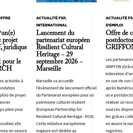
OFFRE
ACTUALITÉ FSP,
ACTUALITÉ FS
INTERNATIONAL
D'EMPLOI
’un(e)
Lancement du
Offre de c
 projet
partenariat européen
postdoctor
, juridique
Resilient Cultural
GRIFFO
Heritage – 29
Les partenaires
l pour le
septembre 2026 –
GRIFFON (Grâce
 RCH
Marseille
Indexation d’u
es activités à
Marseille va accueillir
en vue de son 
Fondation
l'événement de lancement officiel
après Numérisa
gé(e) de projet
du Partenariat européen pour un
un.e postdocto
nancier
patrimoine culturel résilient
réaliser un re
mps plein pour
(European Partnership for
sources disponi
Resilient Cultural Heritage - RCH).
les grâces coll
ssible) afin
Cette initiative européenne
en œuvre la nu
mise en oeuvre
majeure est dédiée au
registres.