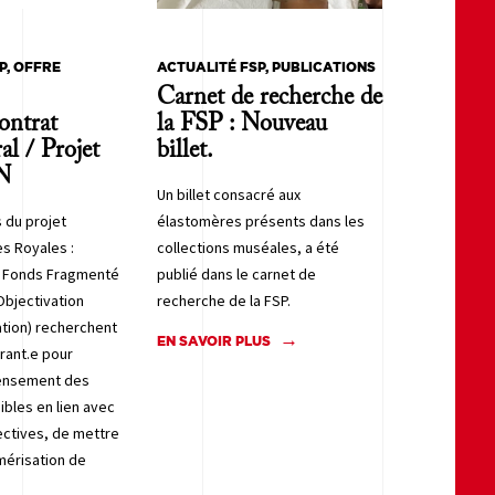
P, OFFRE
ACTUALITÉ FSP, PUBLICATIONS
Carnet de recherche de
ontrat
la FSP : Nouveau
al / Projet
billet.
N
Un billet consacré aux
 du projet
élastomères présents dans les
s Royales :
collections muséales, a été
n Fonds Fragmenté
publié dans le carnet de
Objectivation
recherche de la FSP.
tion) recherchent
EN SAVOIR PLUS
rant.e pour
censement des
bles en lien avec
ectives, de mettre
mérisation de