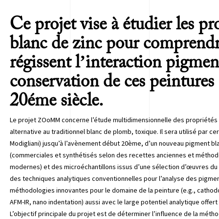
Ce projet vise à étudier les pr
blanc de zinc pour comprend
régissent l’interaction pigment
conservation de ces peintures 
20éme siècle.
Le projet ZOoMM concerne l’étude multidimensionnelle des propriétés
alternative au traditionnel blanc de plomb, toxique. Il sera utilisé par c
Modigliani) jusqu’à l’avènement début 20ème, d’un nouveau pigment bla
(commerciales et synthétisés selon des recettes anciennes et méthod
modernes) et des microéchantillons issus d’une sélection d’œuvres du C
des techniques analytiques conventionnelles pour l’analyse des pigment
méthodologies innovantes pour le domaine de la peinture (e.g., catho
AFM-IR, nano indentation) aussi avec le large potentiel analytique offert
L’objectif principale du projet est de déterminer l’influence de la méth