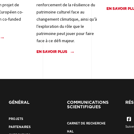
n projet de
renforcement de la résilience du
EN SAVOIR PL
 Européen co-
patrimoine culturel face au
an co-funded
changement climatique, ainsi qu’à
l’exploration du rôle que le
patrimoine peut jouer pour faire
face à ce défi majeur.
EN SAVOIR PLUS
GÉNÉRAL
COMMUNICATIONS
RÉS
SCIENTIFIQUES
PROJETS
CARNET DE RECHERCHE
Suive
PARTENAIRES
HAL