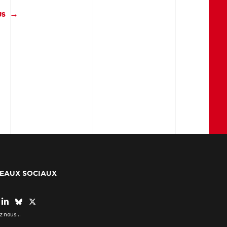
US
EAUX SOCIAUX
z nous...