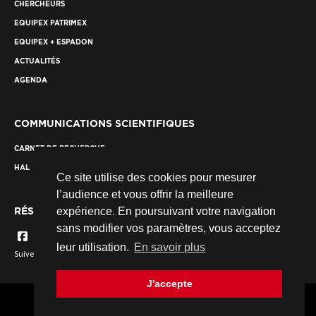
CHERCHEURS
EQUIPEX PATRIMEX
EQUIPEX + ESPADON
ACTUALITÉS
AGENDA
COMMUNICATIONS SCIENTIFIQUES
CARNET DE RECHERCHE
HAL
Ce site utilise des cookies pour mesurer
l’audience et vous offrir la meilleure
RÉSEAUX SOCIAUX
expérience. En poursuivant votre navigation
sans modifier vos paramètres, vous acceptez
leur utilisation.
En savoir plus
Suivez nous...
J'accepte
© 2026 Fondation des Sciences du Patrimoine. Tous droits réservés.
Crédits
Mentions légales
Plan du site