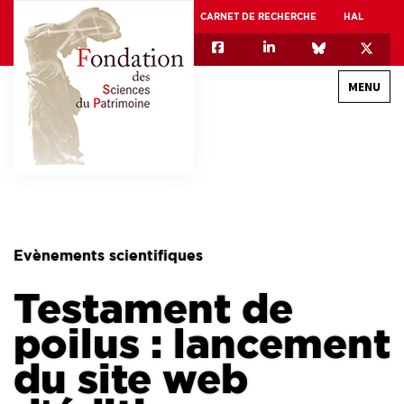
CARNET DE RECHERCHE
HAL
MENU
QUI SOMMES-NOUS
GOUVERNANCE
INTERNATIONAL
Evènements scientifiques
ASSOCIATION DES JEUNES CHERCHEURS EN SCIENCES DU PATRIMOINE – AFJ2CSP
Testament de
EQUIPEX PATRIMEX
EQUIPEX + ESPADON
poilus : lancement
MÉCÉNAT
du site web