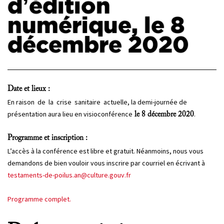
d’édition
numérique, le 8
PROJETS
CHERCHEURS
décembre 2020
APPELS À PROJETS
Date et lieux :
ACTUALITÉS
En raison de la crise sanitaire actuelle, la demi-journée de
AGENDA
présentation aura lieu en visioconférence
.
le 8 décembre 2020
Programme et inscription :
L’accès à la conférence est libre et gratuit. Néanmoins, nous vous
demandons de bien vouloir vous inscrire par courriel en écrivant à
testaments-de-poilus.an@culture.gouv.fr
Programme complet.