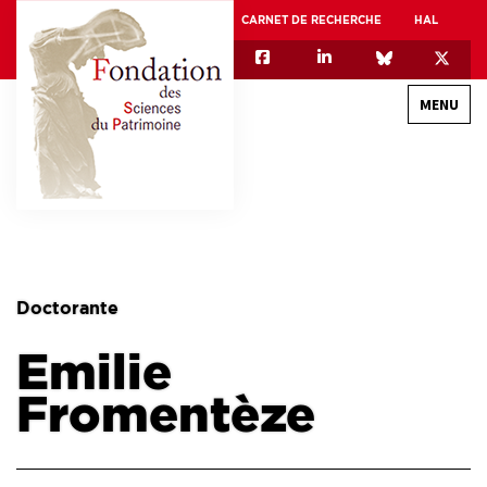
CARNET DE RECHERCHE
HAL
MENU
QUI SOMMES-NOUS
GOUVERNANCE
INTERNATIONAL
Doctorante
ASSOCIATION DES JEUNES CHERCHEURS EN SCIENCES DU PATRIMOINE – AFJ2CSP
Emilie
EQUIPEX PATRIMEX
EQUIPEX + ESPADON
Fromentèze
MÉCÉNAT