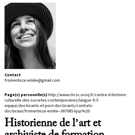
PROJETS
CHERCHEURS
APPELS À PROJETS
ACTUALITÉS
AGENDA
Contact
fromenteze.emilie@gmail.com
Page(s) personelle(s)
http://www.chcsc.uvsq.fr/centre-d-histoire-
culturelle-des-societes-contemporaines/langue-fr/l-
equipe/doctorants-et-post-doctorants/contrats-
doctoraux/fromenteze-emilie--367085.kjsp%20
Historienne de l’art et