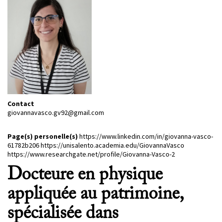
PROJETS
CHERCHEURS
APPELS À PROJETS
ACTUALITÉS
Contact
AGENDA
giovannavasco.gv92@gmail.com
Page(s) personelle(s)
https://www.linkedin.com/in/giovanna-vasco-
61782b206
https://unisalento.academia.edu/GiovannaVasco
https://www.researchgate.net/profile/Giovanna-Vasco-2
Docteure en physique
appliquée au patrimoine,
spécialisée dans