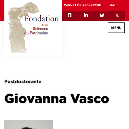
CARNET DE RECHERCHE
HAL
MENU
QUI SOMMES-NOUS
GOUVERNANCE
INTERNATIONAL
Postdoctorante
ASSOCIATION DES JEUNES CHERCHEURS EN SCIENCES DU PATRIMOINE – AFJ2CSP
Giovanna Vasco
EQUIPEX PATRIMEX
EQUIPEX + ESPADON
MÉCÉNAT