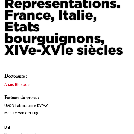
Représentations.
France, Italie,
PROJETS
CHERCHEURS
Etats
APPELS À PROJETS
bourguignons,
XIVe-XVIe siècles
ACTUALITÉS
AGENDA
Doctorante :
Anaïs Blesbois
Porteurs du projet :
UVSQ Laboratoire DYPAC
Maaike Van der Lugt
BnF