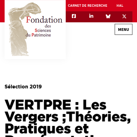
CARNET DE RECHERCHE
HAL
MENU
QUI SOMMES-NOUS
GOUVERNANCE
INTERNATIONAL
Sélection 2019
ASSOCIATION DES JEUNES CHERCHEURS EN SCIENCES DU PATRIMOINE – AFJ2CSP
VERTPRE : Les
EQUIPEX PATRIMEX
EQUIPEX + ESPADON
Vergers ;Théories,
MÉCÉNAT
Pratiques et