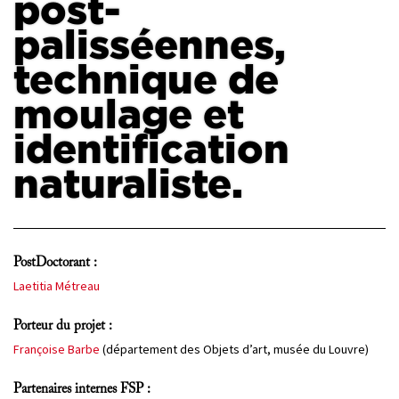
post-
palisséennes,
PROJETS
CHERCHEURS
technique de
APPELS À PROJETS
moulage et
identification
naturaliste.
ACTUALITÉS
AGENDA
PostDoctorant :
Laetitia Métreau
Porteur du projet :
Françoise Barbe
(département des Objets d’art, musée du Louvre)
Partenaires internes FSP :