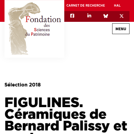
CARNET DE RECHERCHE
HAL
MENU
QUI SOMMES-NOUS
GOUVERNANCE
INTERNATIONAL
Sélection 2018
ASSOCIATION DES JEUNES CHERCHEURS EN SCIENCES DU PATRIMOINE – AFJ2CSP
FIGULINES.
EQUIPEX PATRIMEX
EQUIPEX + ESPADON
Céramiques de
MÉCÉNAT
Bernard Palissy et