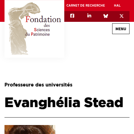
CARNET DE RECHERCHE
HAL
MENU
QUI SOMMES-NOUS
GOUVERNANCE
INTERNATIONAL
Professeure des universités
ASSOCIATION DES JEUNES CHERCHEURS EN SCIENCES DU PATRIMOINE – AFJ2CSP
Evanghélia Stead
EQUIPEX PATRIMEX
EQUIPEX + ESPADON
MÉCÉNAT