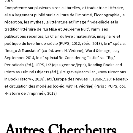
2015.
Compétente sur plusieurs aires culturelles, et traductrice littéraire,
elle a largement publié sur la culture de l’imprimé, l’iconographie, la
réception, les mythes, la littérature et l’image fin-de-siècle et la
tradition littéraire de “La Mille et Deuxième Nuit”. Parmi ses
publications récentes, La Chair du livre : matérialité, imaginaire et
poétique du livre fin-de-siècle (PUPS, 2012, rééd. 2013), le n° spécial
“Imago & Translatio” (co-éd. avec H. Védrine), Word & Image, July-
September 2014, le n° spécial Re-Considering “Little” vs. “Big”
Periodicals (éd.), JEPS, I :2 (ojs.ugent.be/jeps), Reading Books and
Prints as Cultural Objects (éd.), (Palgrave/Macmillan, «New Directions
in Book History», 2018), et L’Europe des revues II, 1860-1930 : Réseaux
et circulation des modèles (co-éd. with H. Védrine) (Paris : PUPS, coll.
«Histoire de l’imprimé», 2018).
Autres Chercheurs