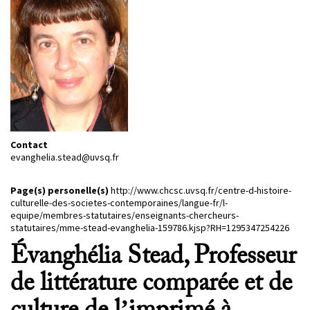
PROJETS
CHERCHEURS
APPELS À PROJETS
ACTUALITÉS
Contact
AGENDA
evanghelia.stead@uvsq.fr
Page(s) personelle(s)
http://www.chcsc.uvsq.fr/centre-d-histoire-
culturelle-des-societes-contemporaines/langue-fr/l-
equipe/membres-statutaires/enseignants-chercheurs-
statutaires/mme-stead-evanghelia-159786.kjsp?RH=1295347254226
Évanghélia Stead, Professeur
de littérature comparée et de