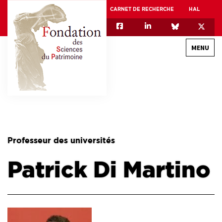
CARNET DE RECHERCHE
HAL
MENU
QUI SOMMES-NOUS
GOUVERNANCE
INTERNATIONAL
Professeur des universités
ASSOCIATION DES JEUNES CHERCHEURS EN SCIENCES DU PATRIMOINE – AFJ2CSP
Patrick Di Martino
EQUIPEX PATRIMEX
EQUIPEX + ESPADON
MÉCÉNAT