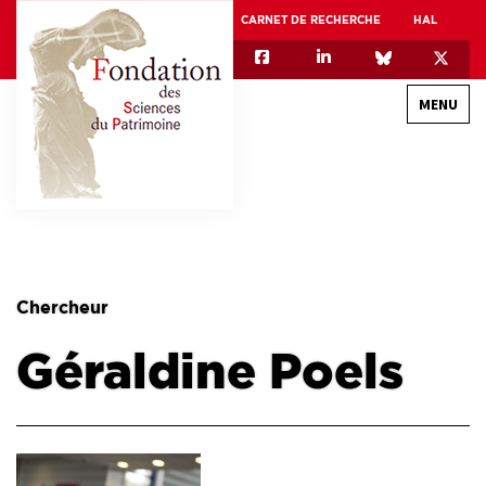
CARNET DE RECHERCHE
HAL
MENU
QUI SOMMES-NOUS
GOUVERNANCE
INTERNATIONAL
Chercheur
ASSOCIATION DES JEUNES CHERCHEURS EN SCIENCES DU PATRIMOINE – AFJ2CSP
Géraldine Poels
EQUIPEX PATRIMEX
EQUIPEX + ESPADON
MÉCÉNAT